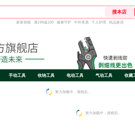
家装智能
满199减100
健康守护
中外美酒
个人护理
纸品家清
手动工具
收纳工具
电动工具
气动工具
收藏
努力加载中，请稍后...
努力加载中，请稍后...