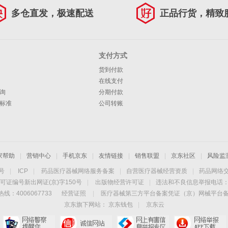
多仓直发，极速配送
正品行货，精致
支付方式
货到付款
在线支付
询
分期付款
标准
公司转账
家帮助
|
营销中心
|
手机京东
|
友情链接
|
销售联盟
|
京东社区
|
风险监
4号
|
ICP
|
药品医疗器械网络服务备案
|
自营医疗器械经营资质
|
药品网络
可证编号新出网证(京)字150号
|
出版物经营许可证
|
违法和不良信息举报电话：40
线：4006067733
经营证照
|
医疗器械第三方平台备案凭证（京）网械平台备字（
京东旗下网站：
京东钱包
|
京东云