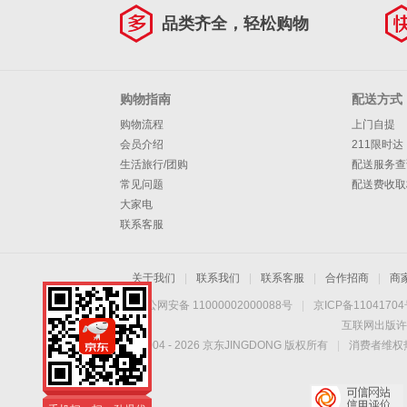
品类齐全，轻松购物
购物指南
配送方式
购物流程
上门自提
会员介绍
211限时达
生活旅行/团购
配送服务查
常见问题
配送费收取
大家电
联系客服
关于我们
|
联系我们
|
联系客服
|
合作招商
|
商
京公网安备 11000002000088号
|
京ICP备1104170
互联网出版许
Copyright © 2004 -
2026
京东JINGDONG 版权所有
|
消费者维权热
手机扫一扫，劲爆优
惠触手可得！