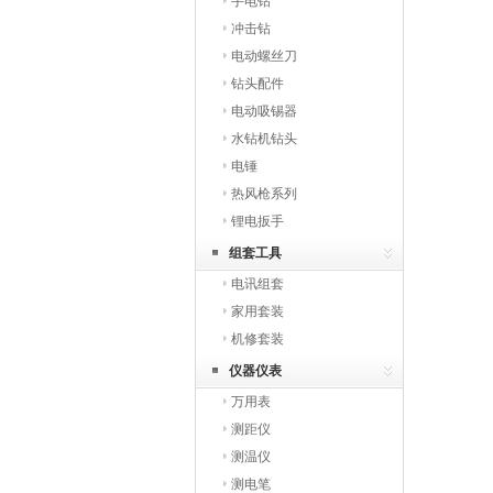
手电钻
冲击钻
电动螺丝刀
钻头配件
电动吸锡器
水钻机钻头
电锤
热风枪系列
锂电扳手
组套工具
电讯组套
家用套装
机修套装
仪器仪表
万用表
测距仪
测温仪
测电笔