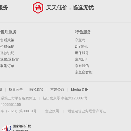
服务
天天低价，畅选无忧
售后服务
特色服务
售后政策
夺宝岛
价格保护
DIY装机
退款说明
延保服务
返修/退换货
京东E卡
取消订单
京东通信
京鱼座智能
测
|
质量公告
|
隐私政策
|
京东公益
|
Media & IR
交易第三方平台备案凭证
|
新出发京零 字第大120007号
06561155
2023）第00013号
|
营业执照
|
增值电信业务经营许可证