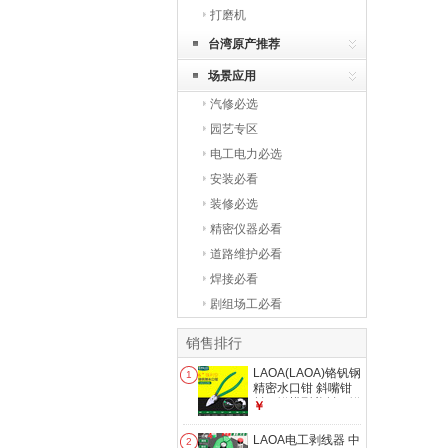
打磨机
台湾原产推荐
场景应用
汽修必选
园艺专区
电工电力必选
安装必看
装修必选
精密仪器必看
道路维护必看
焊接必看
剧组场工必看
销售排行
LAOA(LAOA)铬钒钢
1
精密水口钳 斜嘴钳
斜口钳模型剪斜口钳
￥
偏口钳子 6英寸铬钒
钢水口钳 LA111256
LAOA电工剥线器 中
2