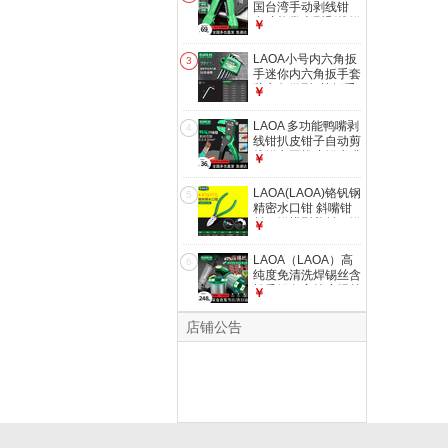
国台湾手动剥线钳
多功能掌上型剥线钳
￥
迷你剥皮器
LA815826剥线钳
LAOA小号内六角扳
3
0.8-2.6mm
手迷你内六角扳手套
装六角微型6棱扳手
￥
0.7-3mm LA158007
迷你7件套0.7-3mm
LAOA 多功能鸭嘴剥
4
线钳扒皮钳子自动剪
线钳电工拔皮钳鹰嘴
￥
钳LA322024 鸭嘴剥
线器0.2-4mm²
LAOA(LAOA)铬钒钢
5
精密水口钳 斜嘴钳
斜口钳模型剪斜口钳
￥
偏口钳子 4.5英寸铬
钒钢水口钳
LAOA（LAOA）高
6
LA111234
纯度免清洗焊锡丝含
松香锡条高纯度焊丝
￥
维修环保锡线
0.8MM/400g(单个)
店铺公告
LA812108