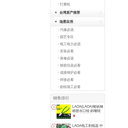
打磨机
台湾原产推荐
场景应用
汽修必选
园艺专区
电工电力必选
安装必看
装修必选
精密仪器必看
道路维护必看
焊接必看
剧组场工必看
销售排行
LAOA(LAOA)铬钒钢
1
精密水口钳 斜嘴钳
斜口钳模型剪斜口钳
￥
偏口钳子 6英寸铬钒
钢水口钳 LA111256
LAOA电工剥线器 中
2