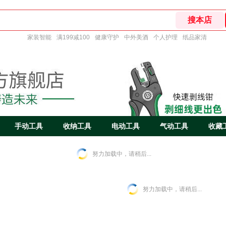
家装智能
满199减100
健康守护
中外美酒
个人护理
纸品家清
手动工具
收纳工具
电动工具
气动工具
收藏
努力加载中，请稍后...
努力加载中，请稍后...