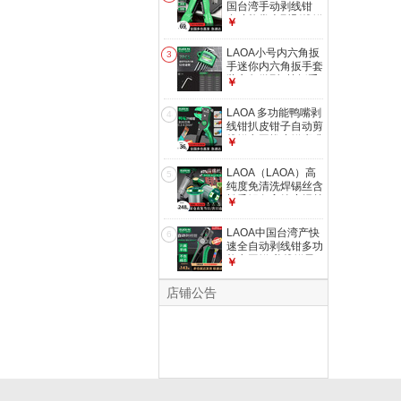
国台湾手动剥线钳
多功能掌上型剥线钳
￥
迷你剥皮器
LA815826剥线钳
LAOA小号内六角扳
3
0.8-2.6mm
手迷你内六角扳手套
装六角微型6棱扳手
￥
0.7-3mm LA158007
迷你7件套0.7-3mm
LAOA 多功能鸭嘴剥
4
线钳扒皮钳子自动剪
线钳电工拔皮钳鹰嘴
￥
钳LA322024 鸭嘴剥
线器0.2-4mm²
LAOA（LAOA）高
5
纯度免清洗焊锡丝含
松香锡条高纯度焊丝
￥
维修环保锡线
0.8MM/400g(单个)
LAOA中国台湾产快
6
LA812108
速全自动剥线钳多功
能电工钳 剪线钳子
￥
扒皮钳剥线器
LA822510快速剥线
店铺公告
钳0.05-8.0mm²