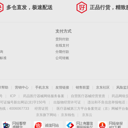
多仓直发，极速配送
正品行货，精致
支付方式
货到付款
在线支付
询
分期付款
标准
公司转账
家帮助
|
营销中心
|
手机京东
|
友情链接
|
销售联盟
|
京东社区
|
风险监
4号
|
ICP
|
药品医疗器械网络服务备案
|
自营医疗器械经营资质
|
药品网络
可证编号新出网证(京)字150号
|
出版物经营许可证
|
违法和不良信息举报电话：40
线：4006067733
经营证照
|
医疗器械第三方平台备案凭证（京）网械平台备字（
京东旗下网站：
京东钱包
|
京东云