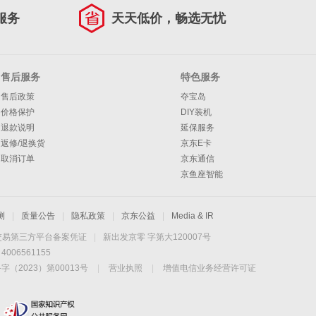
服务
天天低价，畅选无忧
售后服务
特色服务
售后政策
夺宝岛
价格保护
DIY装机
退款说明
延保服务
返修/退换货
京东E卡
取消订单
京东通信
京鱼座智能
测
|
质量公告
|
隐私政策
|
京东公益
|
Media & IR
交易第三方平台备案凭证
|
新出发京零 字第大120007号
06561155
2023）第00013号
|
营业执照
|
增值电信业务经营许可证