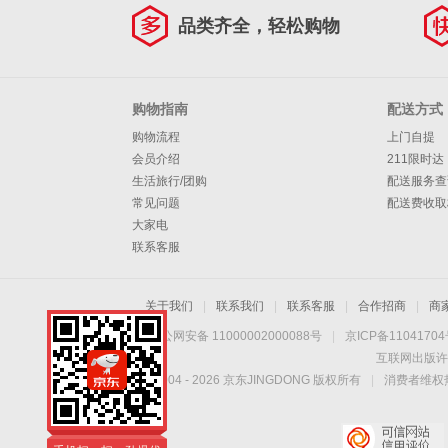
品类齐全，轻松购物
购物指南
配送方式
购物流程
上门自提
会员介绍
211限时达
生活旅行/团购
配送服务查
常见问题
配送费收取
大家电
联系客服
关于我们
|
联系我们
|
联系客服
|
合作招商
|
商
京公网安备 11000002000088号
|
京ICP备1104170
互联网出版许
Copyright © 2004 -
2026
京东JINGDONG 版权所有
|
消费者维权热
手机扫一扫，劲爆优