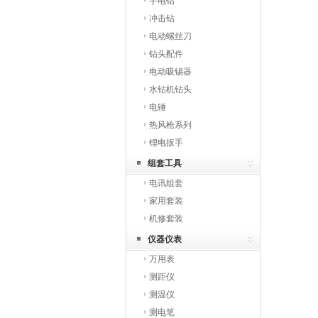
手电钻
冲击钻
电动螺丝刀
钻头配件
电动吸锡器
水钻机钻头
电锤
热风枪系列
锂电扳手
组套工具
电讯组套
家用套装
机修套装
仪器仪表
万用表
测距仪
测温仪
测电笔